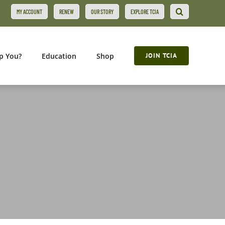
MY ACCOUNT
RENEW
OUR STORY
EXPLORE TCIA
p You?
Education
Shop
JOIN TCIA