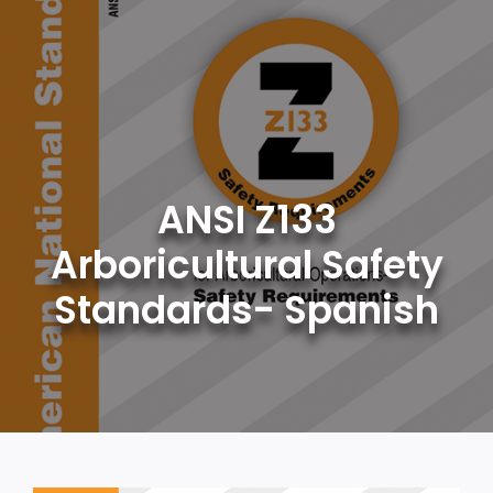
Skip
to
content
ANSI Z133
Arboricultural Safety
Standards- Spanish